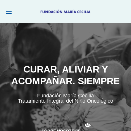
CURAR, ALIVIAR Y
CURAR, ALIVIAR Y
ACOMPAÑAR. SIEMPRE
ACOMPAÑAR. SIEMPRE
Fundación María Cecilia
Fundación María Cecilia
Tratamiento Integral del Niño Oncológico
Tratamiento Integral del Niño Oncológico
CÓMO AYUDAR
CÓMO AYUDAR