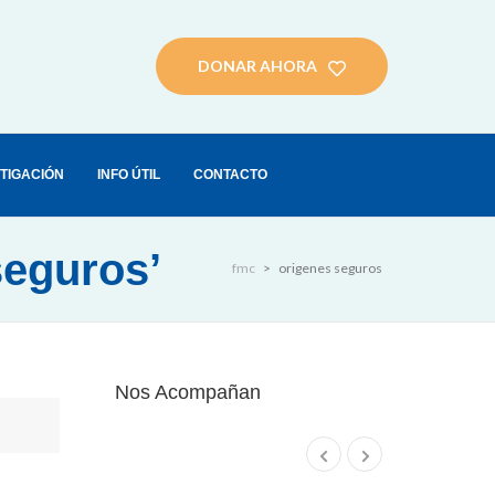
DONAR AHORA
STIGACIÓN
INFO ÚTIL
CONTACTO
seguros’
fmc
>
origenes seguros
Nos Acompañan