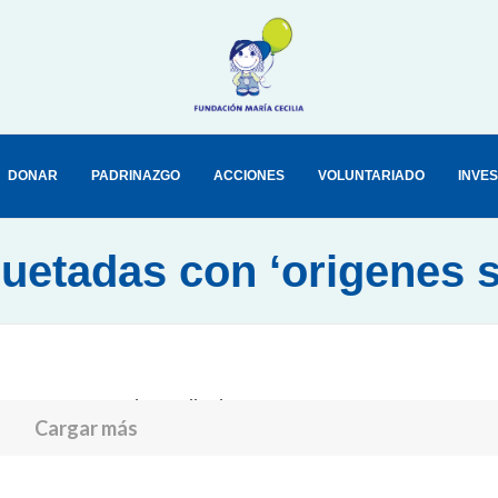
DONAR
PADRINAZGO
ACCIONES
VOLUNTARIADO
INVE
quetadas con ‘origenes 
ere are no results to display.
Cargar más