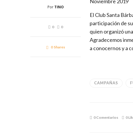
Noviembre 2019
Por
TINO
El Club Santa Bárb
participación de s
0
0
quien organizó una
Agradecemos inmens
0
Shares
a conocernos y a c
CAMPAÑAS
F
0 Comentarios
0
Li