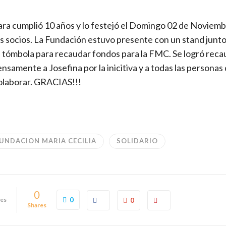
ara cumplió 10 años y lo festejó el Domingo 02 de Noviem
us socios. La Fundación estuvo presente con un stand junt
 tómbola para recaudar fondos para la FMC. Se logró reca
amente a Josefina por la inicitiva y a todas las personas
olaborar. GRACIAS!!!
UNDACION MARIA CECILIA
SOLIDARIO
0
kes
0
0
Shares