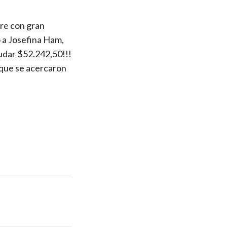
bre con gran
o a Josefina Ham,
udar $52.242,50!!!
 que se acercaron