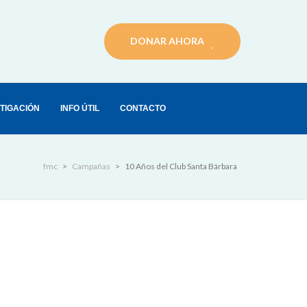
DONAR AHORA
STIGACIÓN
INFO ÚTIL
CONTACTO
fmc
>
Campañas
>
10 Años del Club Santa Bárbara